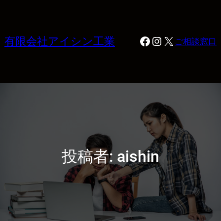
内
容
を
Facebook
Instagram
X
有限会社アイシン工業
ご相談窓口
ス
キ
ッ
プ
投稿者:
aishin