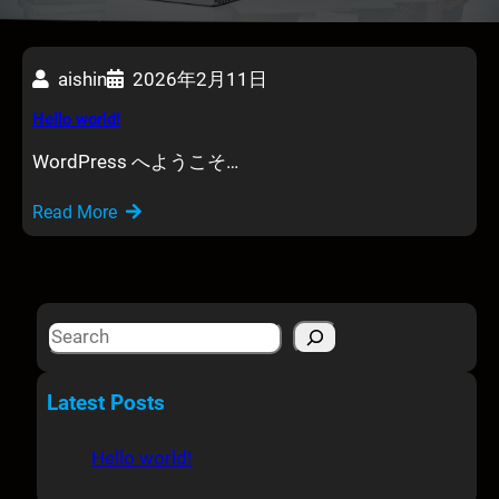
aishin
2026年2月11日
Hello world!
WordPress へようこそ…
Read More
S
e
a
Latest Posts
r
c
Hello world!
h